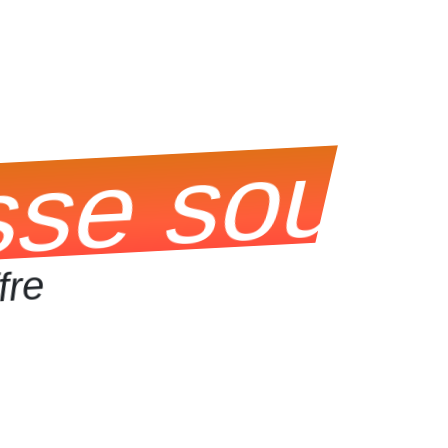
e sous le
fre