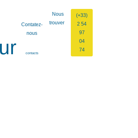
Nous
(+33)
trouver
2 54
Contatez-
9 bis, rue
97
nous
Pierre Curie
04
Vers nos
41200
formulaires de
Romorantin-
74
contacts
Lanthenay