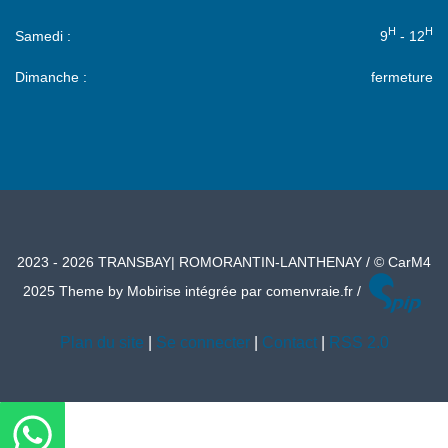
H
H
Samedi :
9
- 12
Dimanche :
fermeture
2023 - 2026
TRANSBAY
|
ROMORANTIN
-
LANTHENAY
/ © CarM4
2025 Theme by Mobirise intégrée par comenvraie.fr /
Plan du site
|
Se connecter
|
Contact
|
RSS 2.0