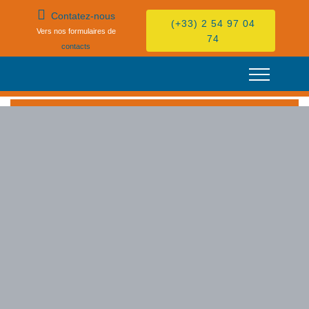
[
[
Contatez-nous
(+33) 2 54 97 04
Vers nos formulaires de
74
contacts